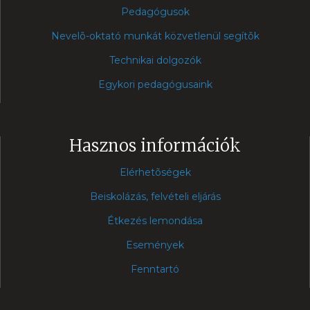
Pedagógusok
Nevelõ-oktató munkát közvetlenül segítõk
Technikai dolgozók
Egykori pedagógusaink
Hasznos információk
Elérhetõségek
Beiskolázás, felvételi eljárás
Étkezés lemondása
Események
Fenntartó