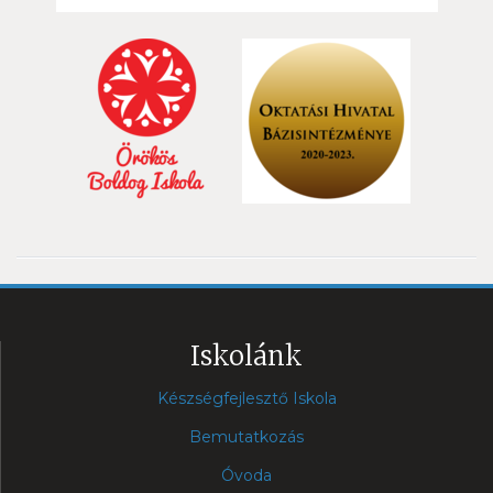
Iskolánk
Készségfejlesztő Iskola
Bemutatkozás
Óvoda