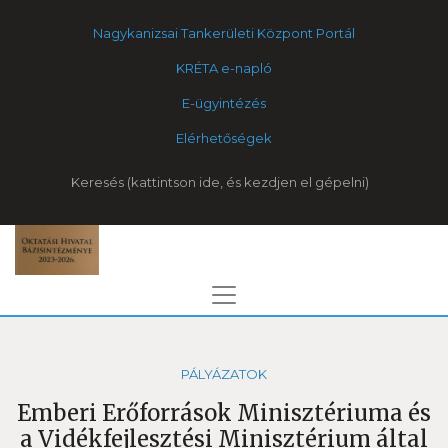
Nagykanizsai Tankerületi Központ Portál
KRÉTA e-napló
E-ügyintézés
Elérhetőségek
Keresés
PÁLYÁZATOK
Emberi Erőforrások Minisztériuma és
a Vidékfejlesztési Minisztérium által