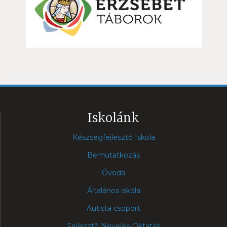
Iskolánk
Készségfejlesztő Iskola
Bemutatkozás
Óvoda
Általános iskola
Autista csoport
Fejlesztõ Nevelés-Oktatás