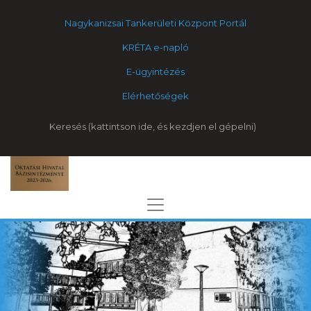
Nagykanizsai Tankerületi Központ Portál
KRÉTA e-napló
E-ügyintézés
Elérhetőségek
Keresés