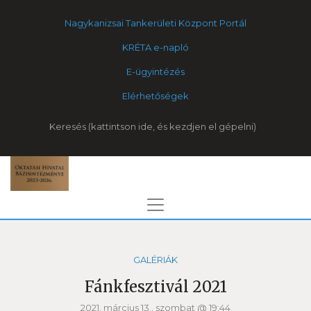
Nagykanizsai Tankerületi Központ Portál
KRÉTA e-napló
E-ügyintézés
Elérhetőségek
Keresés
GALÉRIÁK
Fánkfesztivál 2021
2021. március 13., szombat @ 19:44