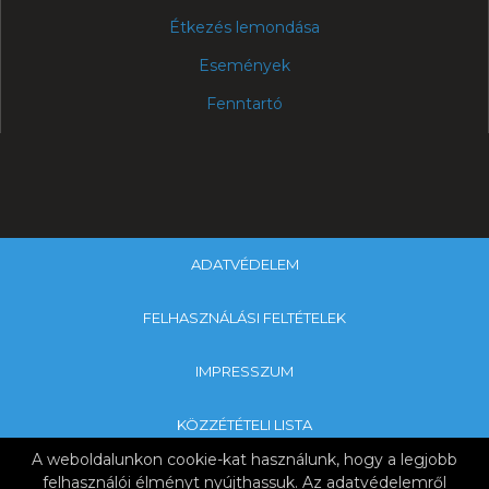
Étkezés lemondása
Események
Fenntartó
ADATVÉDELEM
FELHASZNÁLÁSI FELTÉTELEK
IMPRESSZUM
KÖZZÉTÉTELI LISTA
A weboldalunkon cookie-kat használunk, hogy a legjobb
Copyright © 2019 SZEGYMI & Nagykanizsa Tankerületi Központ
felhasználói élményt nyújthassuk. Az adatvédelemről