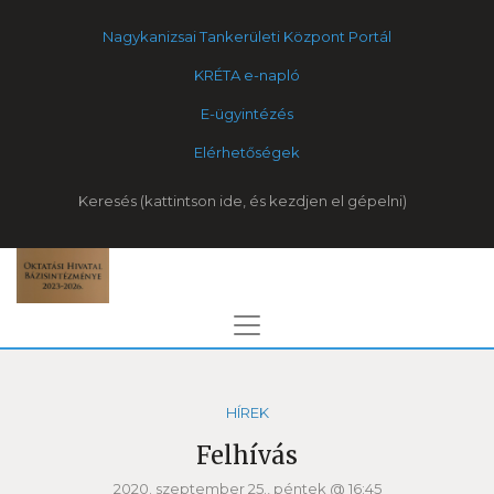
Nagykanizsai Tankerületi Központ Portál
KRÉTA e-napló
E-ügyintézés
Elérhetőségek
Keresés
HÍREK
Felhívás
2020. szeptember 25., péntek @ 16:45