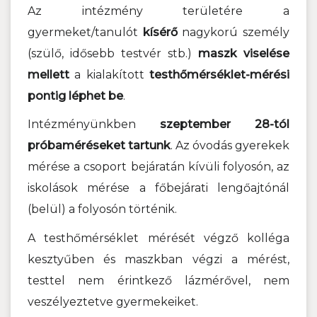
Az intézmény területére a
gyermeket/tanulót
kísérő
nagykorú személy
(szülő, idősebb testvér stb.)
maszk viselése
mellett
a kialakított
testhőmérséklet-mérési
pontig léphet be
.
Intézményünkben
szeptember 28-tól
próbaméréseket tartunk
. Az óvodás gyerekek
mérése a csoport bejáratán kívüli folyosón, az
iskolások mérése a főbejárati lengőajtónál
(belül) a folyosón történik.
A testhőmérséklet mérését végző kolléga
kesztyűben és maszkban végzi a mérést,
testtel nem érintkező lázmérővel, nem
veszélyeztetve gyermekeiket.