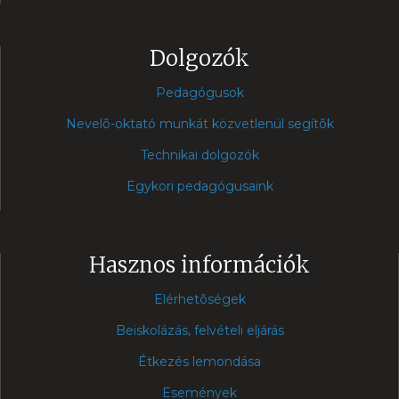
Dolgozók
Pedagógusok
Nevelõ-oktató munkát közvetlenül segítõk
Technikai dolgozók
Egykori pedagógusaink
Hasznos információk
Elérhetõségek
Beiskolázás, felvételi eljárás
Étkezés lemondása
Események