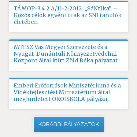
TÁMOP-3.4.2.A/11-2-2012. „SáNtIka” –
Közös célok egyéni utak az SNI tanulók
életében
MTESZ Vas Megyei Szervezete és a
Nyugat-Dunántúli Környezetvédelmi
Központ által kiírt Zöld Béka pályázat
Emberi Erőforrások Minisztériuma és a
Vidékfejlesztési Minisztérium által
meghirdetett ÖKOISKOLA pályázat
KORÁBBI PÁLYÁZATOK