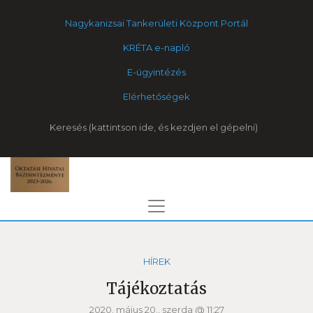
Nagykanizsai Tankerületi Központ Portál
KRÉTA e-napló
E-ügyintézés
Elérhetőségek
Keresés
HÍREK
Tájékoztatás
2020. május 20., szerda @ 11:27