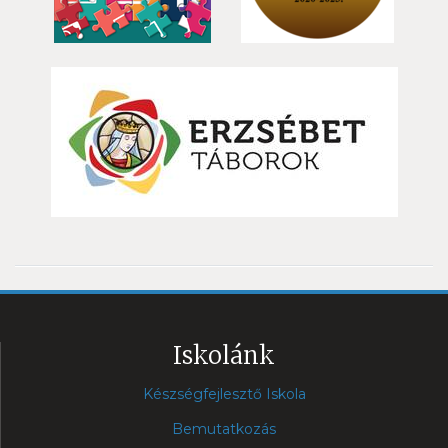
Iskolánk
Készségfejlesztő Iskola
Bemutatkozás