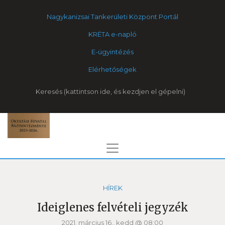
Nagykanizsai Tankerületi Központ Portál
KRÉTA e-napló
E-ügyintézés
Elérhetőségek
Keresés
HÍREK
Ideiglenes felvételi jegyzék
2021. március 16., kedd @ 08:00