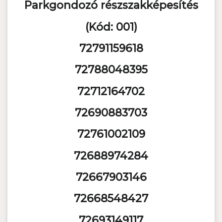
Parkgondozó részszakképesítés
(Kód: 001)
72791159618
72788048395
72712164702
72690883703
72761002109
72688974284
72667903146
72668548427
72693149117