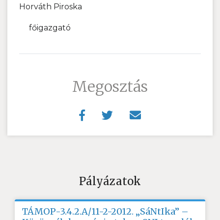
Horváth Piroska
főigazgató
Megosztás
Pályázatok
TÁMOP-3.4.2.A/11-2-2012. „SáNtIka” –