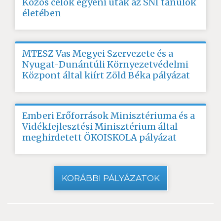
Közös célok egyéni utak az SNI tanulók
életében
MTESZ Vas Megyei Szervezete és a
Nyugat-Dunántúli Környezetvédelmi
Központ által kiírt Zöld Béka pályázat
Emberi Erőforrások Minisztériuma és a
Vidékfejlesztési Minisztérium által
meghirdetett ÖKOISKOLA pályázat
KORÁBBI PÁLYÁZATOK