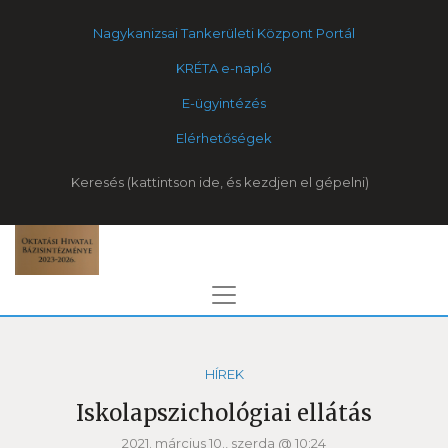
Nagykanizsai Tankerületi Központ Portál
KRÉTA e-napló
E-ügyintézés
Elérhetőségek
Keresés
HÍREK
Iskolapszichológiai ellátás
2021. március 10., szerda @ 10:24