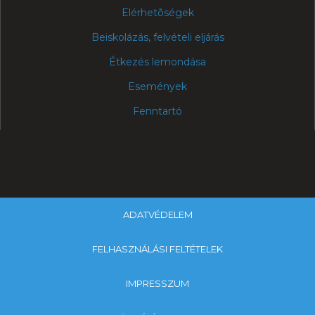
Elérhetõségek
Beiskolázás, felvételi eljárás
Étkezés lemondása
Események
Fenntartó
ADATVÉDELEM
FELHASZNÁLÁSI FELTÉTELEK
IMPRESSZUM