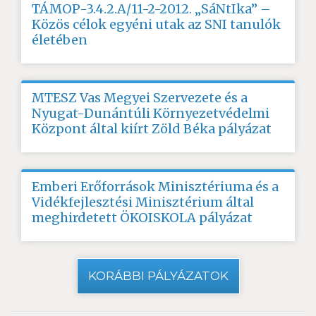
TÁMOP-3.4.2.A/11-2-2012. „SáNtIka” –
Közös célok egyéni utak az SNI tanulók
életében
MTESZ Vas Megyei Szervezete és a
Nyugat-Dunántúli Környezetvédelmi
Központ által kiírt Zöld Béka pályázat
Emberi Erőforrások Minisztériuma és a
Vidékfejlesztési Minisztérium által
meghirdetett ÖKOISKOLA pályázat
KORÁBBI PÁLYÁZATOK