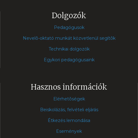
Dolgozók
Pedagógusok
Nevelõ-oktató munkát közvetlenül segítõk
Technikai dolgozók
Egykori pedagógusaink
Hasznos információk
Elérhetõségek
Beiskolázás, felvételi eljárás
Étkezés lemondása
Események