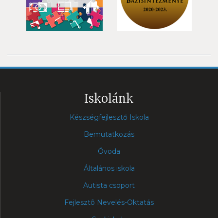
Iskolánk
Készségfejlesztő Iskola
Bemutatkozás
Óvoda
Általános iskola
Autista csoport
Fejlesztõ Nevelés-Oktatás