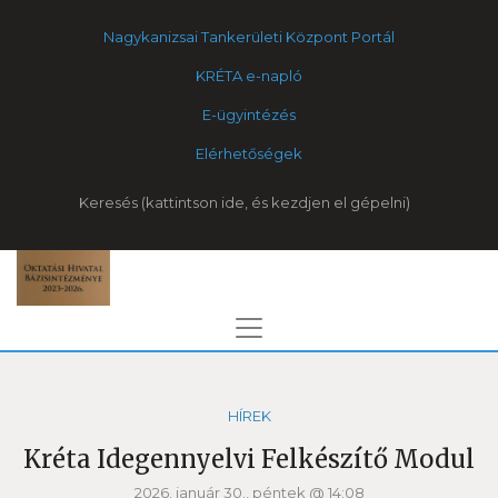
Nagykanizsai Tankerületi Központ Portál
KRÉTA e-napló
E-ügyintézés
Elérhetőségek
Keresés
HÍREK
Kréta Idegennyelvi Felkészítő Modul
2026. január 30., péntek @ 14:08