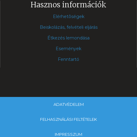
Hasznos információk
Elérhetõségek
Beiskolázás, felvételi eljárás
Étkezés lemondása
Események
Fenntartó
ADATVÉDELEM
FELHASZNÁLÁSI FELTÉTELEK
IMPRESSZUM