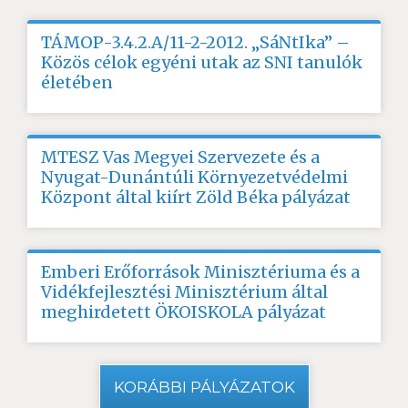
TÁMOP-3.4.2.A/11-2-2012. „SáNtIka” –
Közös célok egyéni utak az SNI tanulók
életében
MTESZ Vas Megyei Szervezete és a
Nyugat-Dunántúli Környezetvédelmi
Központ által kiírt Zöld Béka pályázat
Emberi Erőforrások Minisztériuma és a
Vidékfejlesztési Minisztérium által
meghirdetett ÖKOISKOLA pályázat
KORÁBBI PÁLYÁZATOK