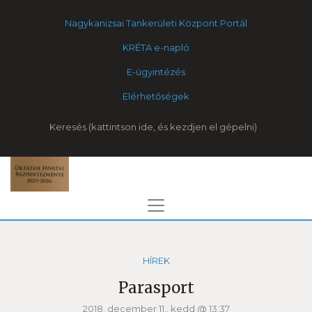
Nagykanizsai Tankerületi Központ Portál
KRÉTA e-napló
E-ügyintézés
Elérhetőségek
Keresés
HÍREK
Parasport
2018. december 11., kedd @ 13:37