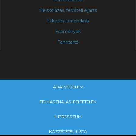
Beiskolázás, felvételi eljárás
Étkezés lemondása
Események
Fenntartó
ADATVÉDELEM
FELHASZNÁLÁSI FELTÉTELEK
IMPRESSZUM
KÖZZÉTÉTELI LISTA