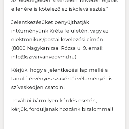
az esetlegesen sikertelen felvételi eljárás
ellenére is kötelező az iskolaválasztás.”
Jelentkezésüket benyújthatják
intézményünk Kréta felületén, vagy az
elektronikus/postai levelezési címén
(8800 Nagykanizsa, Rózsa u. 9. email:
info@szivarvanyegymi.hu)
Kérjük, hogy a jelentkezési lap mellé a
tanuló érvényes szakértői véleményét is
szíveskedjen csatolni.
További bármilyen kérdés esetén,
kérjük, forduljanak hozzánk bizalommal!