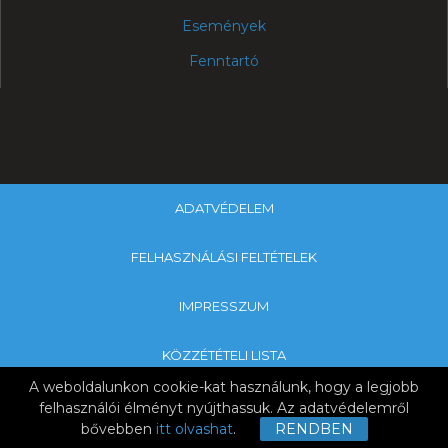
Események
Fenntartó
ADATVÉDELEM
FELHASZNÁLÁSI FELTÉTELEK
IMPRESSZUM
KÖZZÉTÉTELI LISTA
A weboldalunkon cookie-kat használunk, hogy a legjobb
Copyright © 2019 SZEGYMI & Nagykanizsa Tankerületi Központ
felhasználói élményt nyújthassuk. Az adatvédelemről
bővebben
itt olvashat
.
RENDBEN