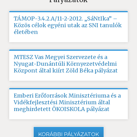
TÁMOP-3.4.2.A/11-2-2012. „SáNtIka” –
Közös célok egyéni utak az SNI tanulók
életében
MTESZ Vas Megyei Szervezete és a
Nyugat-Dunántúli Környezetvédelmi
Központ által kiírt Zöld Béka pályázat
Emberi Erőforrások Minisztériuma és a
Vidékfejlesztési Minisztérium által
meghirdetett ÖKOISKOLA pályázat
KORÁBBI PÁLYÁZATOK