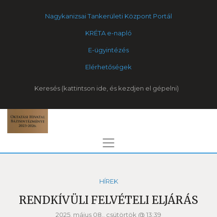
Nagykanizsai Tankerületi Központ Portál
KRÉTA e-napló
E-ügyintézés
Elérhetőségek
Keresés
HÍREK
RENDKÍVÜLI FELVÉTELI ELJÁRÁS
2025. május 08., csütörtök @ 13:39