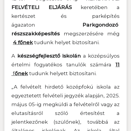
FELVÉTELI ELJÁRÁS
keretében a
kertészet és parképítés
ágazaton
Parkgondozó
részszakképesítés
megszerzésére még
4 főnek
tudunk helyet biztosítani.
A
készségfejlesztő iskolán
a középsúlyos
értelmi fogyatékos tanulók számára
11
f
őnek
tudunk helyett biztosítani.
„A felvételt hirdető középfokú iskola az
egyeztetett felvételi jegyzék alapján, 2025.
május 05-ig megküldi a felvételről vagy az
elutasításról szóló értesítést a
jelentkezőnek (szülőnek), továbbá az
általános iskolának. Az iskola által