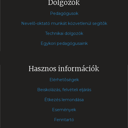
Dolgozók
Pedagógusok
Nevelõ-oktató munkát közvetlenül segítõk
Technikai dolgozók
Egykori pedagógusaink
Hasznos információk
Elérhetõségek
Beiskolázás, felvételi eljárás
Étkezés lemondása
Események
Fenntartó