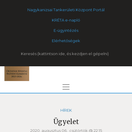
Nagykanizsai Tankerületi Központ Portál
KRÉTA e-napló
E-ügyintézés
Elérhetőségek
Keresés
HÍREK
Ügyelet
2020. augusztus 06., csütörtök @ 22:15