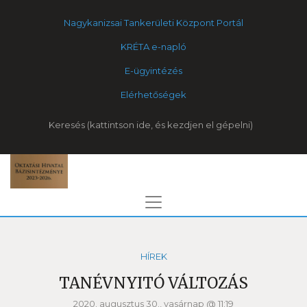
Nagykanizsai Tankerületi Központ Portál
KRÉTA e-napló
E-ügyintézés
Elérhetőségek
Keresés
HÍREK
TANÉVNYITÓ VÁLTOZÁS
2020. augusztus 30., vasárnap @ 11:19