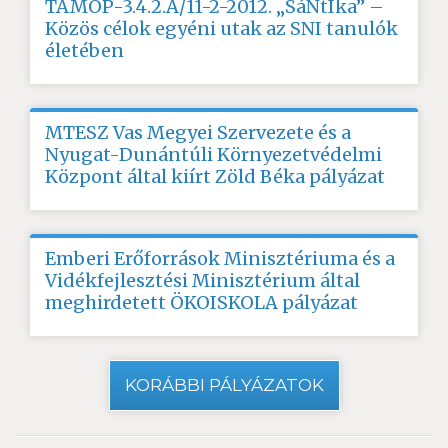
TÁMOP-3.4.2.A/11-2-2012. „SáNtIka” –
Közös célok egyéni utak az SNI tanulók
életében
MTESZ Vas Megyei Szervezete és a
Nyugat-Dunántúli Környezetvédelmi
Központ által kiírt Zöld Béka pályázat
Emberi Erőforrások Minisztériuma és a
Vidékfejlesztési Minisztérium által
meghirdetett ÖKOISKOLA pályázat
KORÁBBI PÁLYÁZATOK