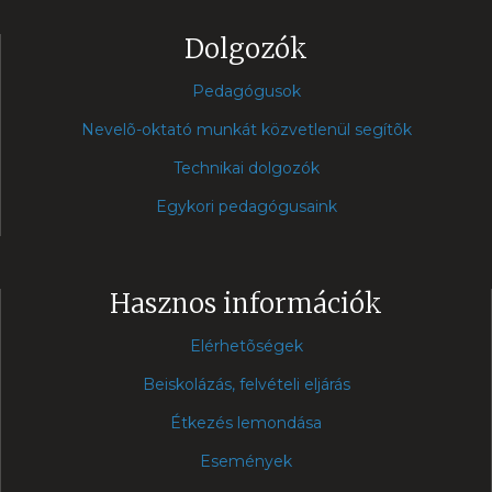
Dolgozók
Pedagógusok
Nevelõ-oktató munkát közvetlenül segítõk
Technikai dolgozók
Egykori pedagógusaink
Hasznos információk
Elérhetõségek
Beiskolázás, felvételi eljárás
Étkezés lemondása
Események