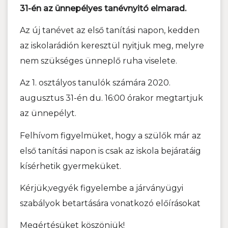
31-én az ünnepélyes tanévnyitó elmarad.
Az új tanévet az első tanítási napon, kedden
az iskolarádión keresztül nyitjuk meg, melyre
nem szükséges ünneplő ruha viselete.
Az 1. osztályos tanulók számára 2020.
augusztus 31-én du. 16:00 órakor megtartjuk
az ünnepélyt.
Felhívom figyelmüket, hogy a szülők már az
első tanítási napon is csak az iskola bejáratáig
kísérhetik gyermeküket.
Kérjük,vegyék figyelembe a járványügyi
szabályok betartására vonatkozó előírásokat
Megértésüket köszönjük!