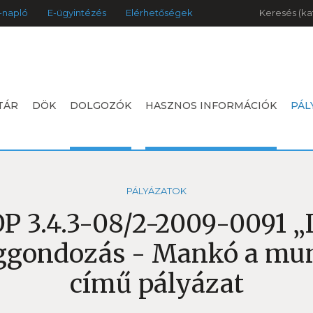
Keresés
-napló
E-ügyintézés
Elérhetőségek
TÁR
DÖK
DOLGOZÓK
HASZNOS INFORMÁCIÓK
PÁL
PÁLYÁZATOK
 3.4.3-08/2-2009-0091 „I
éggondozás - Mankó a mu
című pályázat