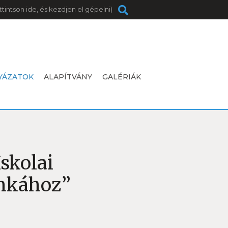
YÁZATOK
ALAPÍTVÁNY
GALÉRIÁK
skolai
nkához”