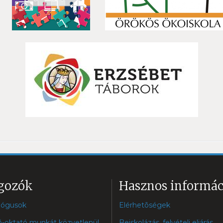
gozók
Hasznos informác
ógusok
Elérhetõségek
-oktató munkát közvetlenül
Beiskolázás, felvételi eljárás