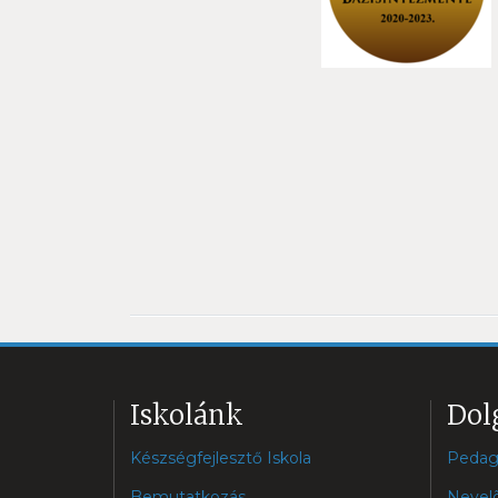
Iskolánk
Dol
Készségfejlesztő Iskola
Pedag
Bemutatkozás
Nevelõ