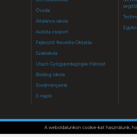
segítõ
Óvoda
Techni
Általános iskola
Egyko
Autista csoport
Fejlesztõ Nevelés-Oktatás
Szakiskola
Utazó Gyógypedagógiai Hálózat
Boldog Iskola
Eredményeink
E-napló
ADATVÉ
A weboldalunkon cookie-kat használunk, ho