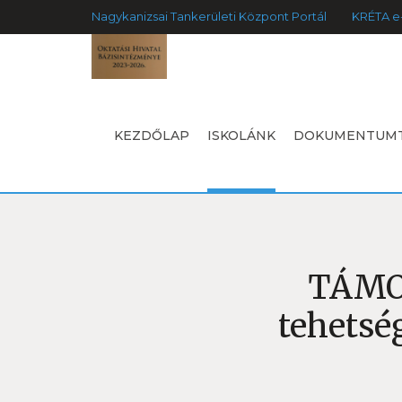
Nagykanizsai Tankerületi Központ Portál
KRÉTA e
KEZDŐLAP
ISKOLÁNK
DOKUMENTUM
TÁMOP
tehets