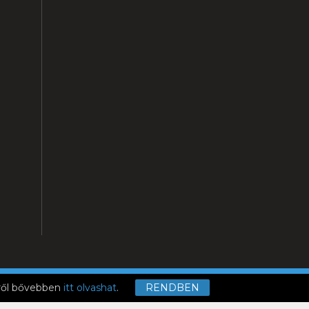
ELI LISTA
mről bővebben
itt olvashat
.
RENDBEN