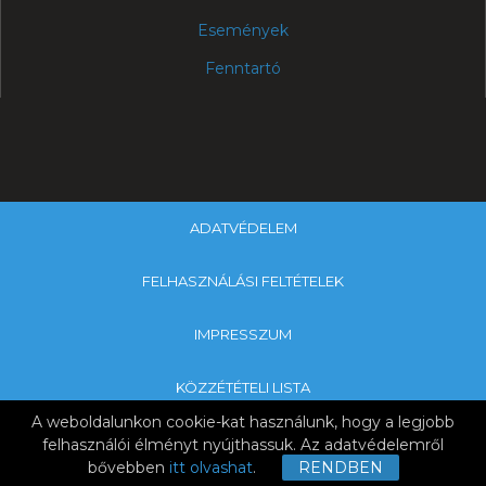
Események
Fenntartó
ADATVÉDELEM
FELHASZNÁLÁSI FELTÉTELEK
IMPRESSZUM
KÖZZÉTÉTELI LISTA
A weboldalunkon cookie-kat használunk, hogy a legjobb
Copyright © 2019 SZEGYMI & Nagykanizsa Tankerületi Központ
felhasználói élményt nyújthassuk. Az adatvédelemről
bővebben
itt olvashat
.
RENDBEN