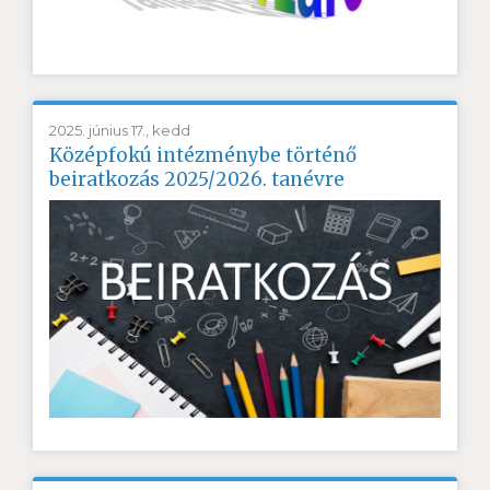
2025. június 17., kedd
Középfokú intézménybe történő
beiratkozás 2025/2026. tanévre