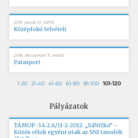
2019. január 21., hétfő
Középfokú felvételi
2018. december 11., kedd
Parasport
1-20
21-40
41-60
61-80
81-100
101-120
Pályázatok
TÁMOP-3.4.2.A/11-2-2012. „SáNtIka” –
Közös célok egyéni utak az SNI tanulók