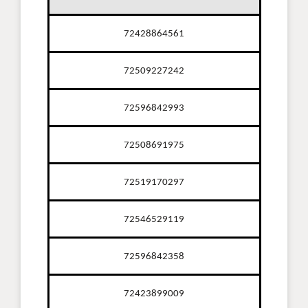
72428864561
72509227242
72596842993
72508691975
72519170297
72546529119
72596842358
72423899009