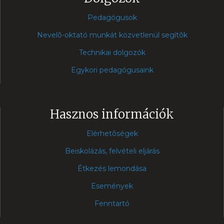
Pedagógusok
Nevelõ-oktató munkát közvetlenül segítõk
Technikai dolgozók
Egykori pedagógusaink
Hasznos információk
Elérhetõségek
Beiskolázás, felvételi eljárás
Étkezés lemondása
Események
Fenntartó