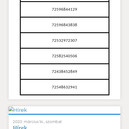
72596844129
72596843838
72532972307
72582540506
72438452849
72548632941
2020. március 14., szombat
Hírek