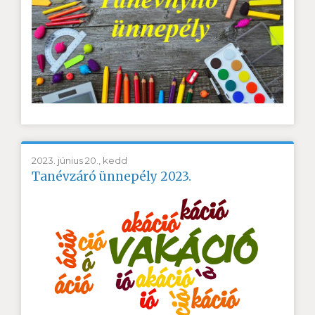
2023. június 20., kedd
Tanévzáró ünnepély 2023.