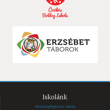
Iskolánk
Készségfejlesztő Iskola