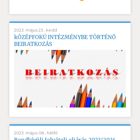
2023. május 23., kedd
kÖZÉPFOKÚ INTÉZMÉNYBE TÖRTÉNŐ
BEIRATKOZÁS
2023. május 08., hétfő
Rendkívüli felvételi eljárás 2023/2024.