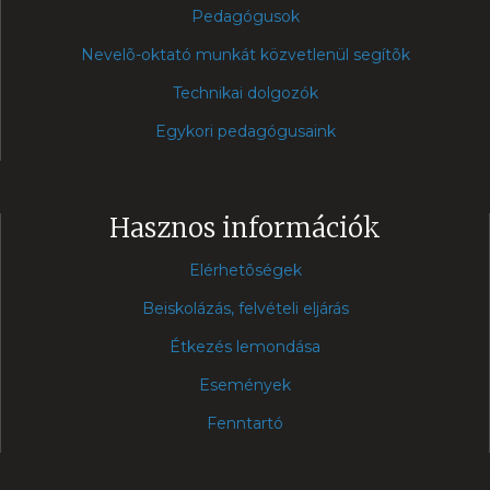
Pedagógusok
Nevelõ-oktató munkát közvetlenül segítõk
Technikai dolgozók
Egykori pedagógusaink
Hasznos információk
Elérhetõségek
Beiskolázás, felvételi eljárás
Étkezés lemondása
Események
Fenntartó